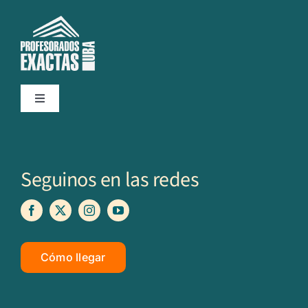
Toggle
Navigation
Inicio
Seguinos en las redes
Institucional
Profesorados
Cómo llegar
Académico