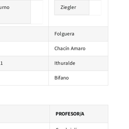
Turno
Ziegler
Folguera
Chacín Amaro
21
Ithuralde
Bifano
PROFESOR/A