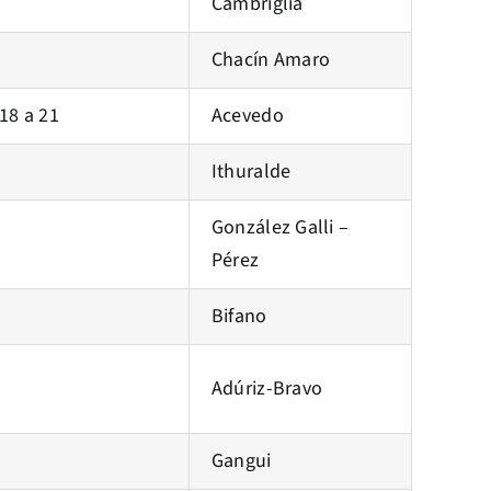
Cambriglia
Chacín Amaro
 18 a 21
Acevedo
Ithuralde
González Galli –
Pérez
Bifano
Adúriz-Bravo
Gangui