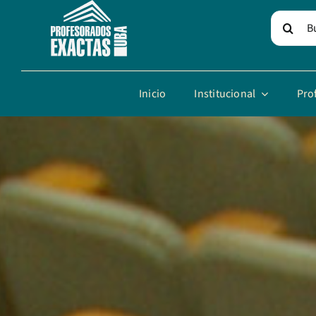
Skip
Search
to
for:
content
Inicio
Institucional
Pro