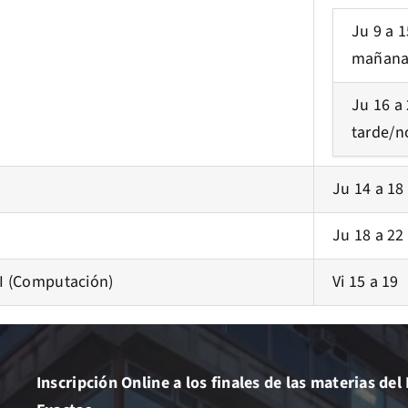
Ju 9 a 
mañana
Ju 16 a
tarde/n
Ju 14 a 18
Ju 18 a 22
 I (Computación)
Vi 15 a 19
Inscripción Online a los finales de las materias d